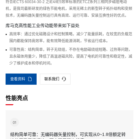
符合IECTS 60034-30-2 之IE4/IE5效率标准的ETCZ系列三相同步磁阻电动
机，是我司最新研发的绿色节能电机，采用无稀土的新型转子拓扑结构和变频
技术，无编码器矢量控制运行具有高效、运行可靠、安装互换性好的优点。
库马克高性能工业传动能带来如下益处
高效率：通过优化磁路设计和控制策略，减少了能量损耗，在较宽的负载范
围内都能保持高效率，能有效降低能源消耗，节省运行成本。
可靠性高：结构简单，转子无绕组，不存在电励磁绕组短路、过热等问题，
且永磁体用量少，降低了高温退磁风险，提高了电机的可靠性和稳定性，减
少了维护成本和停机时间。
查看资料
联系我们
性能亮点
01
结构简单可靠：无编码器矢量控制，可实现从0~1.8倍额定转